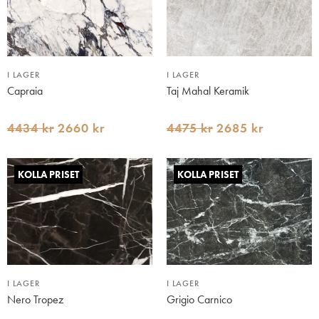
I LAGER
I LAGER
Capraia
Taj Mahal Keramik
4434 kr
2660 kr
4475 kr
2685 kr
KOLLA PRISET
KOLLA PRISET
I LAGER
I LAGER
Nero Tropez
Grigio Carnico