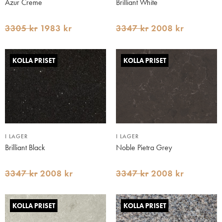
Azur Creme
Brilliant White
3305 kr
1983 kr
3347 kr
2008 kr
KOLLA PRISET
KOLLA PRISET
I LAGER
I LAGER
Brilliant Black
Noble Pietra Grey
3347 kr
2008 kr
3347 kr
2008 kr
KOLLA PRISET
KOLLA PRISET