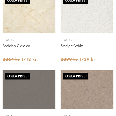
KOLLA PRISET
KOLLA PRISET
I LAGER
I LAGER
Botticino Classico
Starlight White
2864 kr
1718 kr
2899 kr
1739 kr
KOLLA PRISET
KOLLA PRISET
I LAGER
I LAGER