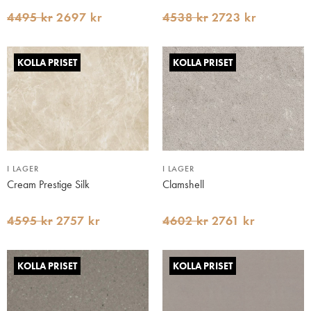
4495 kr
2697 kr
4538 kr
2723 kr
KOLLA PRISET
KOLLA PRISET
I LAGER
I LAGER
Cream Prestige Silk
Clamshell
4595 kr
2757 kr
4602 kr
2761 kr
KOLLA PRISET
KOLLA PRISET