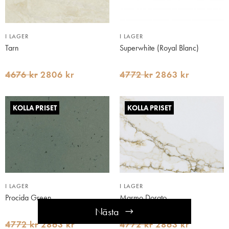
I LAGER
I LAGER
Tarn
Superwhite (Royal Blanc)
4676 kr
2806 kr
4772 kr
2863 kr
KOLLA PRISET
KOLLA PRISET
I LAGER
I LAGER
Procida Green
Marmo Dorato
Nästa
4772 kr
2863 kr
4772 kr
2863 kr