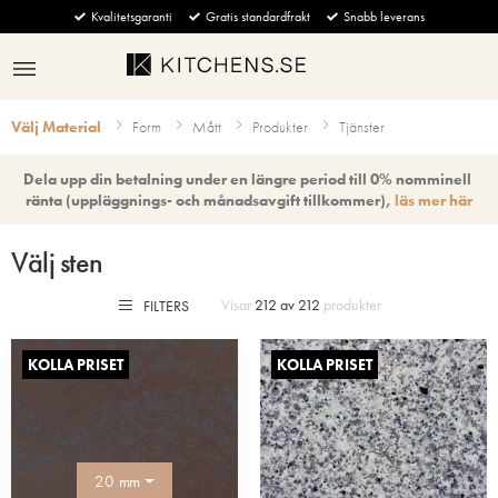
Kvalitetsgaranti
Gratis standardfrakt
Snabb leverans
Välj Material
Form
Mått
Produkter
Tjänster
Dela upp din betalning under en längre period till 0% nomminell 
ränta (uppläggnings- och månadsavgift tillkommer), 
läs mer här
Välj sten
Visar
212 av 212
produkter
FILTERS
KOLLA PRISET
KOLLA PRISET
20 mm