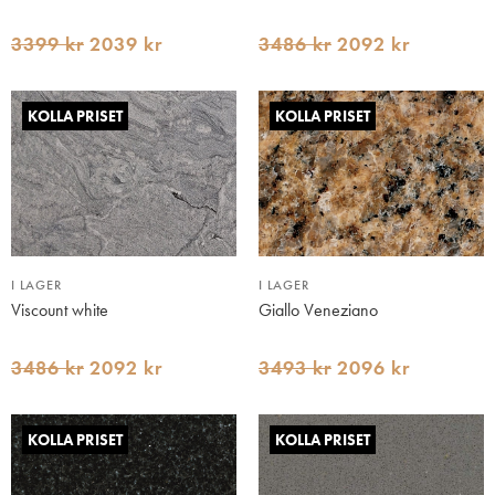
3399 kr
2039 kr
3486 kr
2092 kr
KOLLA PRISET
KOLLA PRISET
I LAGER
I LAGER
Viscount white
Giallo Veneziano
3486 kr
2092 kr
3493 kr
2096 kr
KOLLA PRISET
KOLLA PRISET