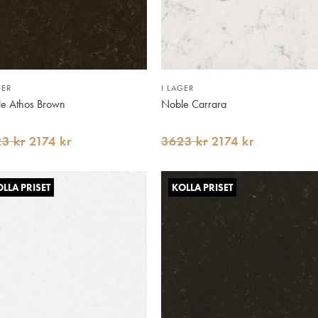
GER
I LAGER
e Athos Brown
Noble Carrara
3 kr
2174 kr
3623 kr
2174 kr
LLA PRISET
KOLLA PRISET