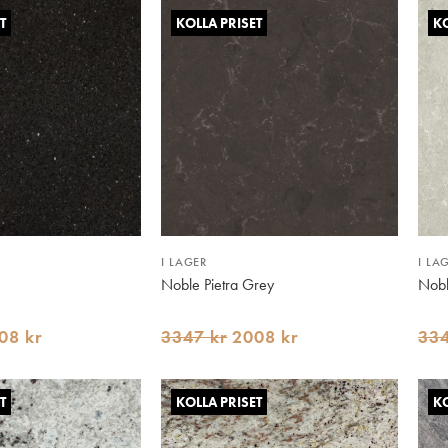
T
KOLLA PRISET
KO
I LAGER
I LA
Noble Pietra Grey
Nobl
08 kr
3347 kr
2008 kr
334
T
KOLLA PRISET
KO