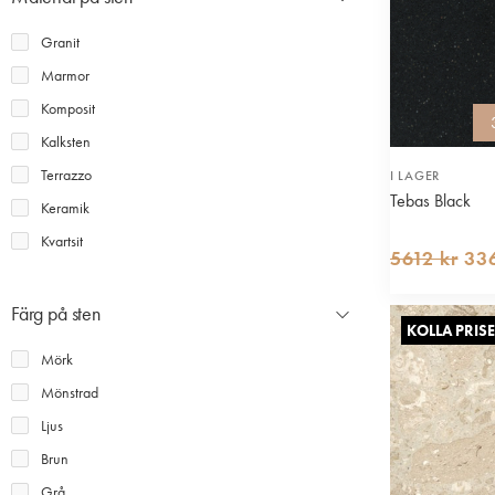
Granit
Marmor
Komposit
Kalksten
Terrazzo
I LAGER
Tebas Black
Keramik
Kvartsit
5612 kr
336
Färg på sten
KOLLA PRISE
Mörk
Mönstrad
Ljus
Brun
Grå