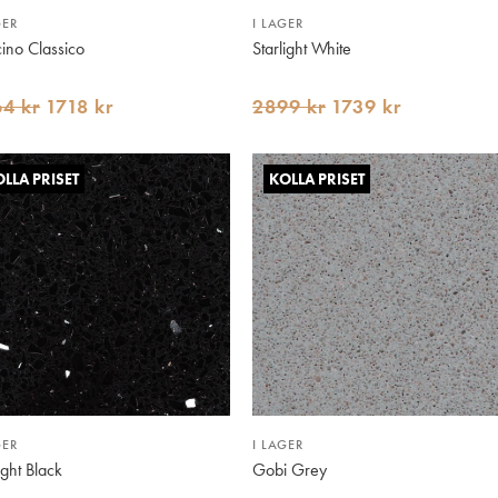
GER
I LAGER
cino Classico
Starlight White
4 kr
1718 kr
2899 kr
1739 kr
LLA PRISET
KOLLA PRISET
GER
I LAGER
ight Black
Gobi Grey