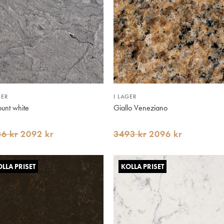
GER
I LAGER
ount white
Giallo Veneziano
6 kr
2092 kr
3493 kr
2096 kr
LLA PRISET
KOLLA PRISET