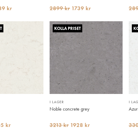
39 kr
2899 kr
1739 kr
289
T
KOLLA PRISET
KO
I LAGER
I LA
Noble concrete grey
Azu
5 kr
3213 kr
1928 kr
330