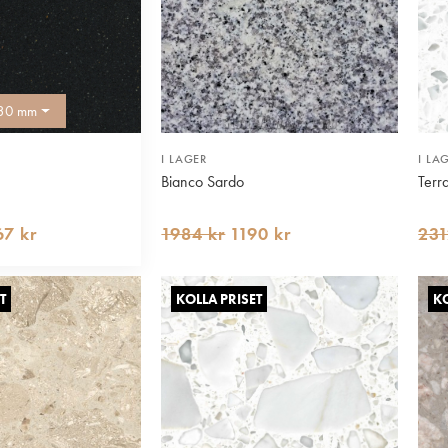
30 mm
I LAGER
I LA
Bianco Sardo
Terr
7 kr
1984 kr
1190 kr
231
T
KOLLA PRISET
KO