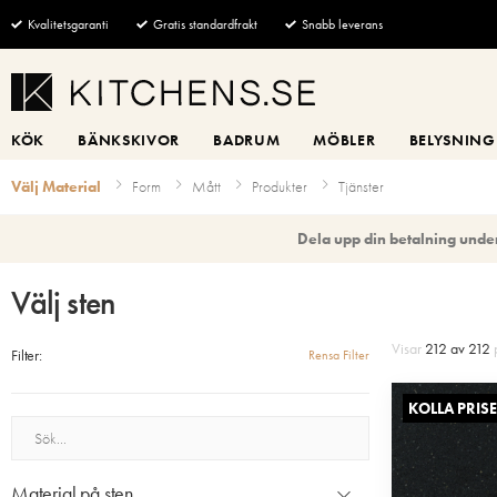
Kvalitetsgaranti
Gratis standardfrakt
Snabb leverans
KÖK
BÄNKSKIVOR
BADRUM
MÖBLER
BELYSNING
Välj Material
Form
Mått
Produkter
Tjänster
Dela upp din betalning under
Välj sten
Visar
212 av 212
p
Filter:
Rensa Filter
KOLLA PRISE
Sök
Material på sten