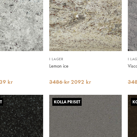
I LAGER
I LA
Lemon ice
Visc
39 kr
3486 kr
2092 kr
348
T
KOLLA PRISET
KO