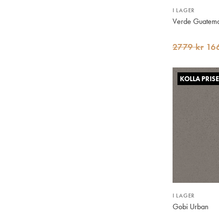
I LAGER
Verde Guatema
2779 kr
16
KOLLA PRISE
I LAGER
Gobi Urban