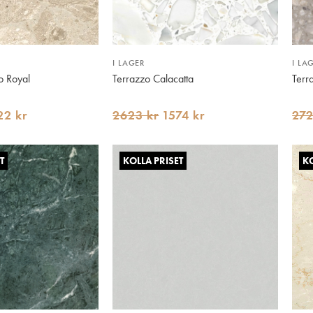
I LAGER
I LA
o Royal
Terrazzo Calacatta
Terr
22 kr
2623 kr
1574 kr
272
T
KOLLA PRISET
KO