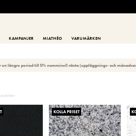
KAMPANJER
MIATHÉO
VARUMÄRKEN
 en längre period till 0% nomminell ränta (uppläggnings- och månadsav
rodukter
T
KOLLA PRISET
KO