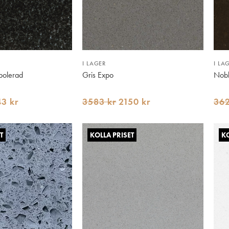
I LAGER
I LA
polerad
Gris Expo
Nobl
43 kr
3583 kr
2150 kr
362
T
KOLLA PRISET
KO