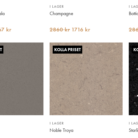
I LAGER
I LA
la
Champagne
Botti
67 kr
2860 kr
1716 kr
286
T
KOLLA PRISET
KO
I LAGER
I LA
Noble Troya
Starl