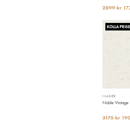
2899 kr
17
KOLLA PRISE
I LAGER
Noble Vintage
3175 kr
190