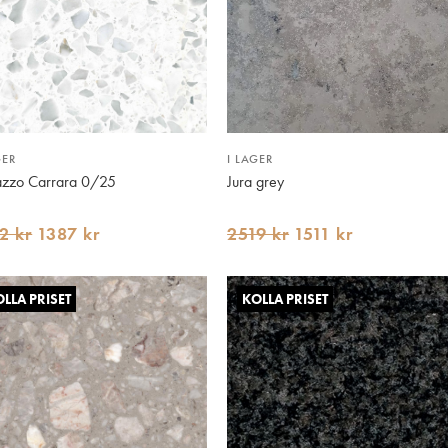
GER
I LAGER
azzo Carrara 0/25
Jura grey
2 kr
1387 kr
2519 kr
1511 kr
LLA PRISET
KOLLA PRISET